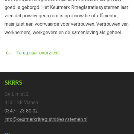
goed is geborgd. Het Keurmerk Ritregistratiesystemen laat
zien dat privacy geen rem is op innovatie of efficiëntie,
maar juist een voorwaarde voor vertrouwen. Vertrouwen van
werknemers, werkgevers en de samenleving als geheel.
Terug naar overzicht
SKRRS
De Limiet 2
4131 NR
Vianen
0347 - 23 80 02
info@keurmerkritregistratie
systemen.nl