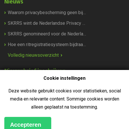
Nieuws
Waarom privacybescherming geen bijzaak is, maar de kern van het Keurmerk Ritregistratiesystemen
SKRRS wint de Nederlandse Privacy Award 2026!
SKRRS genomineerd voor de Nederlandse Privacy Awards 2026!
Hoe een ritregistratiesysteem bijdraagt aan duurzaamheid
Volledig nieuwsoverzicht
Nieuwsbrief inschrijven
Cookie instellingen
Deze website gebruikt cookies voor statistieken, social
media en relevante content. Sommige cookies worden
alleen geplaatst na toestemming.
Inschrijven
Disclaimer
Privacy statement
Cookiebeleid