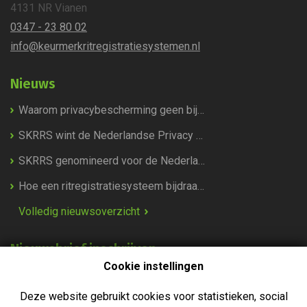
4131 NR
Vianen
0347 - 23 80 02
info@keurmerkritregistratie
systemen.nl
Nieuws
Waarom privacybescherming geen bijzaak is, maar de kern van het Keurmerk Ritregistratiesystemen
SKRRS wint de Nederlandse Privacy Award 2026!
SKRRS genomineerd voor de Nederlandse Privacy Awards 2026!
Hoe een ritregistratiesysteem bijdraagt aan duurzaamheid
Volledig nieuwsoverzicht
Nieuwsbrief inschrijven
Cookie instellingen
Deze website gebruikt cookies voor statistieken, social