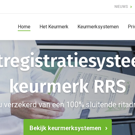
NIEUWS
Home
Het Keurmerk
Keurmerksystemen
Pri
itregistratiesyst
keurmerk RRS
u verzekerd van een 100% sluitende ritadm
Bekijk keurmerksystemen