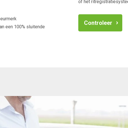
of het ritregistratiesys
 keurmerk
Controleer
van een 100% sluitende